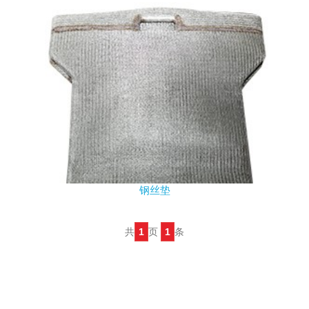
钢丝垫
共
1
页
1
条