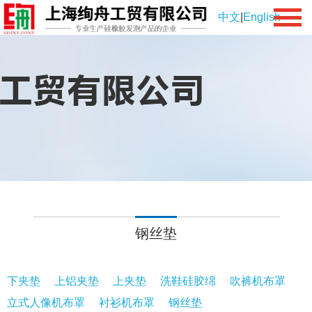
中文
|
English
钢丝垫
下夹垫
上铝夹垫
上夹垫
洗鞋硅胶绵
吹裤机布罩
立式人像机布罩
衬衫机布罩
钢丝垫